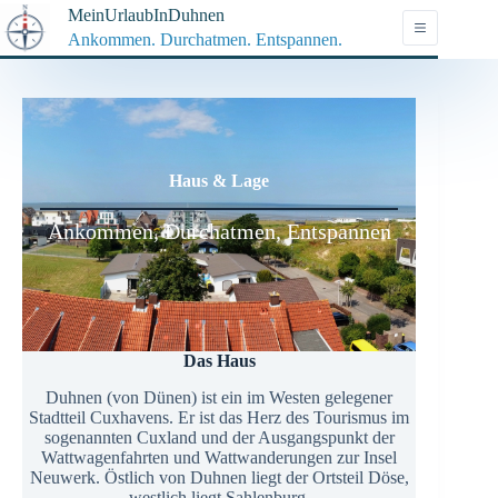
Zum
MeinUrlaubInDuhnen
Inhalt
Ankommen. Durchatmen. Entspannen.
springen
Haus & Lage
Ankommen, Durchatmen, Entspannen
Das Haus
Duhnen (von Dünen) ist ein im Westen gelegener
Stadtteil Cuxhavens. Er ist das Herz des Tourismus im
sogenannten Cuxland und der Ausgangspunkt der
Wattwagenfahrten und Wattwanderungen zur Insel
Neuwerk. Östlich von Duhnen liegt der Ortsteil Döse,
westlich liegt Sahlenburg.