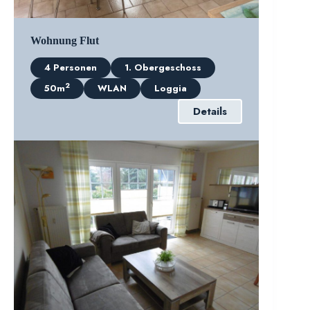
Wohnung Flut
4 Personen
1. Obergeschoss
2
50m
WLAN
Loggia
Details